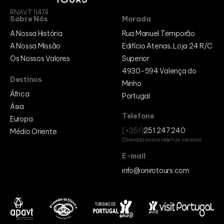
Cabo Verde
RNAVT 11474
Egito
Sobre Nós
Morada
Marrocos
Moçambique
A Nossa História
Rua Manuel Temporão
Europa
A Nossa Missão
Edifício Atenas, Loja 24 R/C
Alemanha
Os Nossos Valores
Superior
Bélgica
Bósnia e Herzegovina
4930-594 Valença do
Espanha
Destinos
França
Minho
Itália
África
Portugal
Países Baixos
Ásia
Portugal
Reino Unido
Telefone
Europa
Médio Oriente
(+351)
251 247 240
Médio Oriente
Egipto
Chamada para a rede fixa nacional
Egito
Israel
E-mail
Jordânia
info@onirotours.com