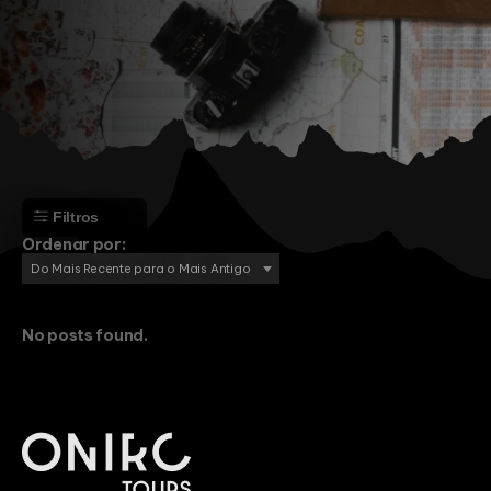
Filtros
Ordenar por:
Do Mais Recente para o Mais Antigo
No posts found.
Aventura
Cultura
Montanha
Praia
Religião
África
Angola