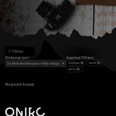
Filtros
Ordenar por:
Applied Filters:
Do Mais Recente para o Mais Antigo
CULTURA
EGITO
EGITO
Aventura
Cultura
No posts found.
Montanha
Praia
Religião
África
Angola