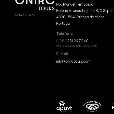
Rua Manuel Temporão
Edifício Atenas, Loja 24 R/C Superi
RNAVT 11474
4930-594 Valença do Minho
Portugal
Telefone
(+351)
251 247 240
Chamada para a rede fixa nacional
E-mail
info@onirotours.com