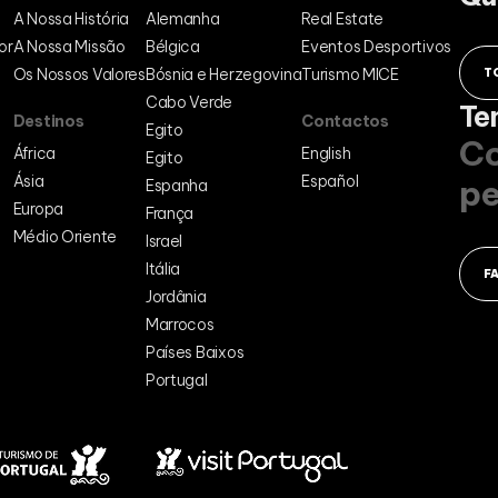
A Nossa História
Alemanha
Real Estate
or
A Nossa Missão
Bélgica
Eventos Desportivos
Os Nossos Valores
Bósnia e Herzegovina
Turismo MICE
T
Cabo Verde
Te
Destinos
Contactos
Egito
Co
África
English
Egito
Ásia
Español
pe
Espanha
Europa
França
Médio Oriente
Israel
Itália
F
Jordânia
Marrocos
Países Baixos
Portugal