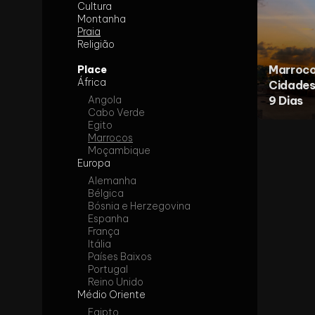
Cultura
Montanha
Praia
Religião
Marroco
Place
África
Cidades 
Angola
9 Dias
Cabo Verde
Egito
Marrocos
Moçambique
Europa
Alemanha
Bélgica
Bósnia e Herzegovina
Espanha
França
Itália
Países Baixos
Portugal
Reino Unido
Médio Oriente
Egipto