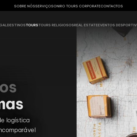
SOBRE NÓS
SERVIÇOS
ONIRO TOURS CORPORATE
CONTACTOS
GAL
DESTINOS
TOURS
TOURS RELIGIOSOS
REAL ESTATE
EVENTOS DESPORTI
sos
mas
de logística
 incomparável