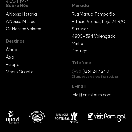
RNAVT 11474
Sobre Nós
Morada
A Nossa História
Rua Manuel Temporão
A Nossa Missão
Edifício Atenas, Loja 24 R/C
Os Nossos Valores
Superior
4930-594 Valença do
Destinos
Minho
África
Portugal
Ásia
Telefone
Europa
(+351)
251 247 240
Médio Oriente
Chamada para a rede fixa nacional
E-mail
info@onirotours.com