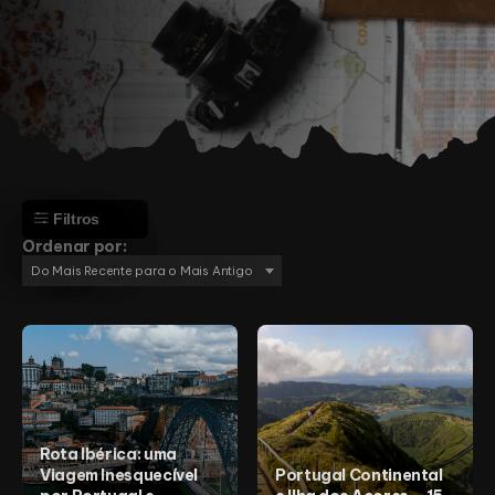
Filtros
Ordenar por:
Do Mais Recente para o Mais Antigo
Aventura
Cultura
Montanha
Praia
Religião
Rota Ibérica: uma
África
Viagem Inesquecível
Portugal Continental
Angola