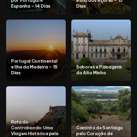
por Portugal e
e Ilha dos Açores – 15
Cabo Verde
Espanha – 14 Dias
Dias
Egito
Marrocos
Moçambique
Europa
Alemanha
Bélgica
Bósnia e Herzegovina
Espanha
França
Itália
Países Baixos
Portugal Continental
Portugal
e Ilha da Madeira – 15
Sabores e Paisagens
Reino Unido
Dias
do Alto Minho
Médio Oriente
Egipto
Egito
Israel
Jordânia
Rota do
Contrabando: Uma
Caminho de Santiago
Viagem Histórica pelo
pelo Coração de