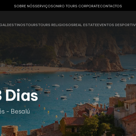
SOBRE NÓS
SERVIÇOS
ONIRO TOURS CORPORATE
CONTACTOS
GAL
DESTINOS
TOURS
TOURS RELIGIOSOS
REAL ESTATE
EVENTOS DESPORTI
 Dias
és - Besalú