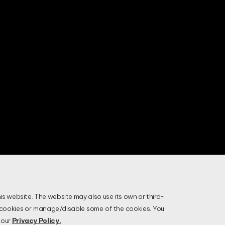
is website. The website may also use its own or third-
l cookies or manage/disable some of the cookies. You
gios
Livro de Reclamações
 our
Privacy Policy.