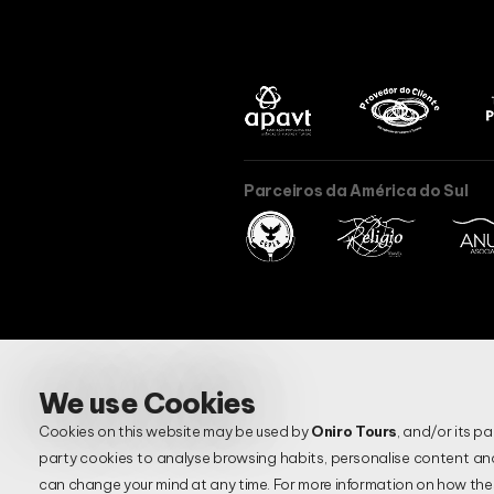
Parceiros da América do Sul
We use Cookies
Cookies on this website may be used by
Oniro Tours
, and/or its p
party cookies to analyse browsing habits, personalise content an
Termos & Condições
Política de Pri
can change your mind at any time. For more information on how th