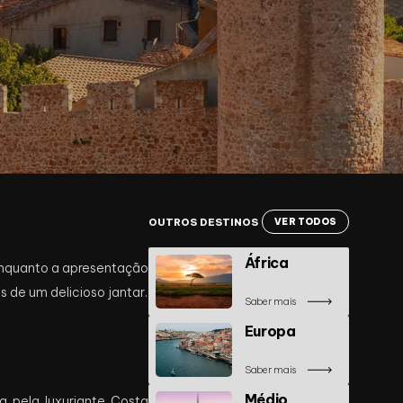
OUTROS DESTINOS
VER TODOS
África
 enquanto a apresentação
s de um delicioso jantar.
Saber mais
Europa
Saber mais
Médio
 pela luxuriante Costa