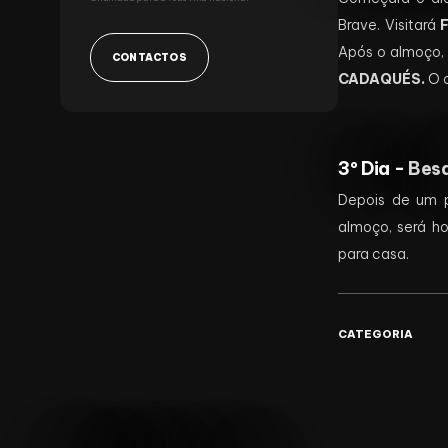
Brave. Visitará
Após o almoço, 
CONTACTOS
CADAQUÉS.
O d
3º Dia -
Besa
Depois de um p
almoço, será ho
para casa.
CATEGORIA