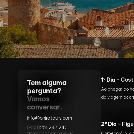
1º Dia -
Cost
Tem alguma
pergunta?
Ao chegar ao ho
Vamos
da viagem ocorr
conversar.
info@onirotours.com
2º Dia -
Figu
251 247 240
(+351)
Começará o dia
Chamada para a rede fixa nacional