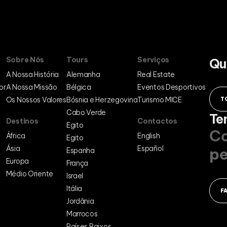
Sobre Nós
Tours
Serviços
Qu
A Nossa História
Alemanha
Real Estate
or
A Nossa Missão
Bélgica
Eventos Desportivos
Os Nossos Valores
Bósnia e Herzegovina
Turismo MICE
T
Cabo Verde
Te
Destinos
Contactos
Egito
Co
África
English
Egito
Ásia
Español
pe
Espanha
Europa
França
Médio Oriente
Israel
Itália
F
Jordânia
Marrocos
Países Baixos