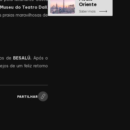
Oriente
o
Museu do Teatro Dalí
.
Saber mais
 praias maravilhosas de
cos de
BESALÚ.
Após o
ejos de um feliz retorno
PARTILHAR