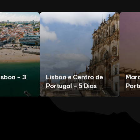
isboa – 3
Lisboa e Centro de
Mara
Portugal – 5 Dias
Port