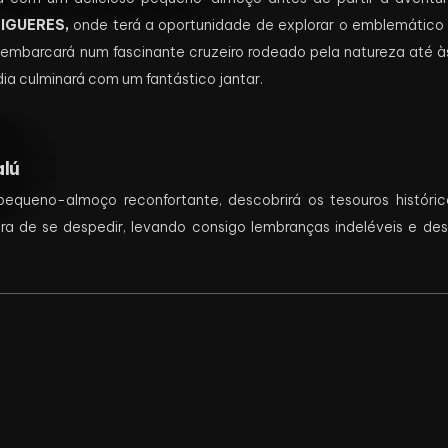
FIGUERES,
onde terá a oportunidade de explorar o emblemátic
embarcará num fascinante cruzeiro rodeado pela natureza até às
ia culminará com um fantástico jantar.
lú
equeno-almoço reconfortante, descobrirá os tesouros históri
ra de se despedir, levando consigo lembranças indeléveis e des