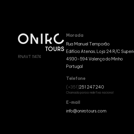
Morada
Rua Manuel Temporão
Edifício Atenas, Loja 24 R/C Superi
RNAVT 11474
4930-594 Valença do Minho
Portugal
Telefone
(+351)
251 247 240
Chamada para a rede fixa nacional
E-mail
info@onirotours.com