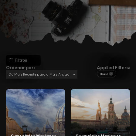
Filtros
Ordenar por:
Applied Filters:
Do Mais Recente para o Mais Antigo
ITÁLIA
Aventura
Cultura
Montanha
Praia
Religião
África
Angola