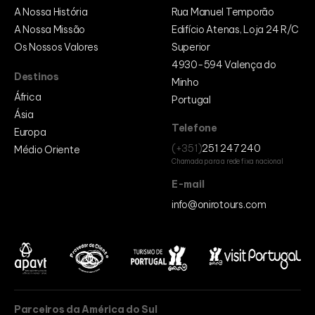
A Nossa História
Rua Manuel Temporão
A Nossa Missão
Edifício Atenas, Loja 24 R/C
Os Nossos Valores
Superior
4930-594 Valença do
Destinos
Minho
África
Portugal
Ásia
Telefone
Europa
(+351)
251 247 240
Médio Oriente
Chamada para a rede fixa nacional
E-mail
info@onirotours.com
Parceiros da América do Sul