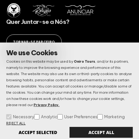
Quer Juntar-se a Nós?
TORNAR-SE PARCEIRO
We use Cookies
Tem Alguma Pergunta?
Consulte as nossas perguntas e
Cookies on this website may be used by
Oniro Tours
, and/or its partners,
respostas!
namely to improve the browsing experience and performance of this
website. The website may also use its own or third-party cookies to analyse
browsing habits, personalise content and advertisements or make certain
features available. You can accept all cookies or manage/disable some of
FAQ'S
the cookies. You can change your mind at any time. For more information
on how these cookies work and/or how to change your cookie settings,
please read our
Privacy Policy.
Termos & Condições
Necessary
Analytic
Política de Privacidade e Proteção de Dados
User Preferences
Marketing
FAQ's
Gerir Cookies
Resolução Alternativa de Litígios
REJECT ALL
Livro de Reclamações
ACCEPT SELECTED
ACCEPT ALL