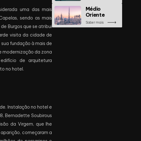
Médio
nsiderada uma das mais
Oriente
 Capelas, sendo as mais
Saber mais
 de Burgos que se atribui
arde visita da cidade de
 sua fundação à mais de
de modernização da zona
difício de arquitetura
to no hotel.
e. Instalação no hotel e
858, Bernadette Soubirous
isão da Virgem, que lhe
ra aparição, começaram a