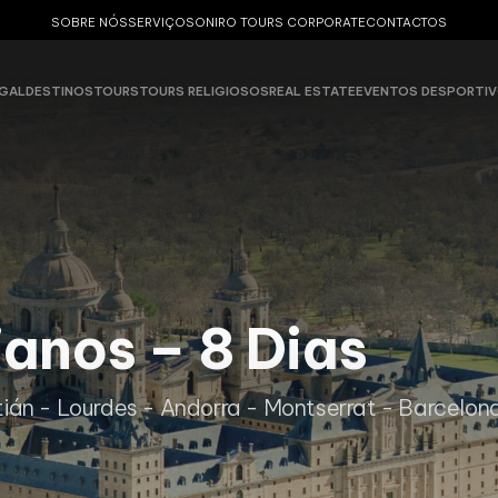
SOBRE NÓS
SERVIÇOS
ONIRO TOURS CORPORATE
CONTACTOS
GAL
DESTINOS
TOURS
TOURS RELIGIOSOS
REAL ESTATE
EVENTOS DESPORTI
anos – 8 Dias
ián - Lourdes - Andorra - Montserrat - Barcelon