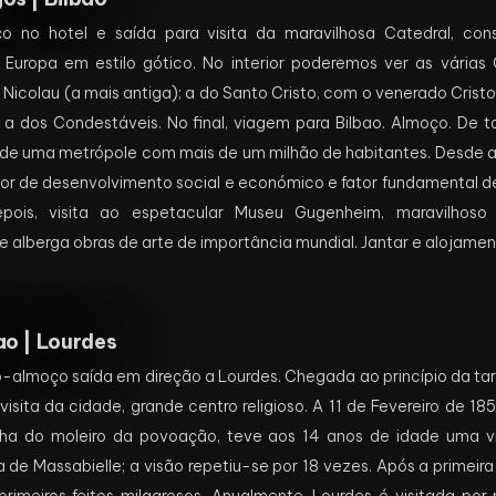
 no hotel e saída para visita da maravilhosa Catedral, co
 Europa em estilo gótico. No interior poderemos ver as várias
 Nicolau (a mais antiga); a do Santo Cristo, com o venerado Cristo
a dos Condestáveis. No final, viagem para Bilbao. Almoço. De t
 de uma metrópole com mais de um milhão de habitantes. Desde a
or de desenvolvimento social e económico e fator fundamental 
pois, visita ao espetacular Museu Gugenheim, maravilhoso e
e alberga obras de arte de importância mundial. Jantar e alojamen
ao | Lourdes
almoço saída em direção a Lourdes. Chegada ao princípio da tard
visita da cidade, grande centro religioso. A 11 de Fevereiro de 1
ilha do moleiro da povoação, teve aos 14 anos de idade uma v
a de Massabielle; a visão repetiu-se por 18 vezes. Após a primei