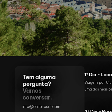
1º Dia -
Loca
Tem alguma
pergunta?
Viagem por Ciu
Vamos
uma das mais be
conversar.
info@onirotours.com
2º Dia -
Burg