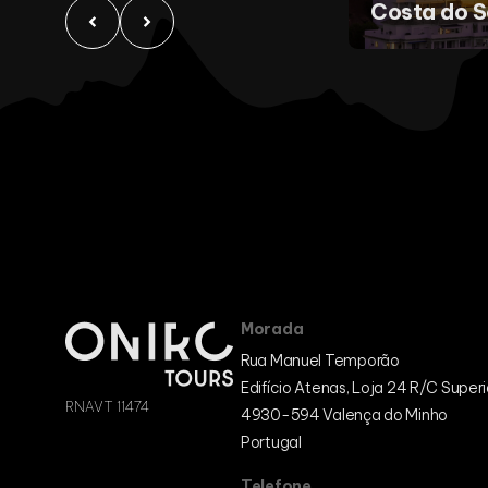
Costa do So
Morada
Rua Manuel Temporão
Edifício Atenas, Loja 24 R/C Superi
RNAVT 11474
4930-594 Valença do Minho
Portugal
Telefone