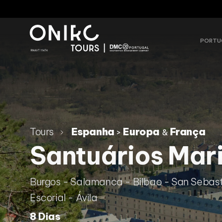
PORTU
Tours
Espanha
Europa
França
>
&
Santuários Mari
Burgos - Salamanca - Bilbao - San Sebast
Escorial - Ávila
8 Dias