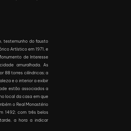
o, testemunho do fausto
ico Artístico em 1971, e
onumento de Interesse
, cidade amuralhada. As
88 torres cilíndricas; a
eza e o interior a exibir
idade estão associados a
no local da casa em que
ambém o Real Monastério
m 1492; com três belos
arde, a hora a indicar