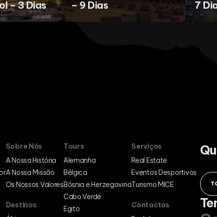
l – 3 Dias
– 9 Dias
7 Di
Sobre Nós
Tours
Serviços
Qu
A Nossa História
Alemanha
Real Estate
or
A Nossa Missão
Bélgica
Eventos Desportivos
Os Nossos Valores
Bósnia e Herzegovina
Turismo MICE
T
Cabo Verde
Te
Destinos
Contactos
Egito