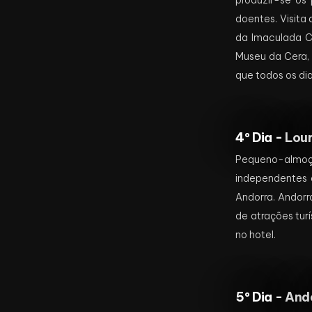
produzir-se os 
doentes. Visita 
da Imaculada C
Museu da Cera, 
que todos os dia
4º Dia -
Lour
Pequeno-almoço 
independentes o
Andorra. Andorr
de atrações tur
no hotel.
5º Dia -
Ando