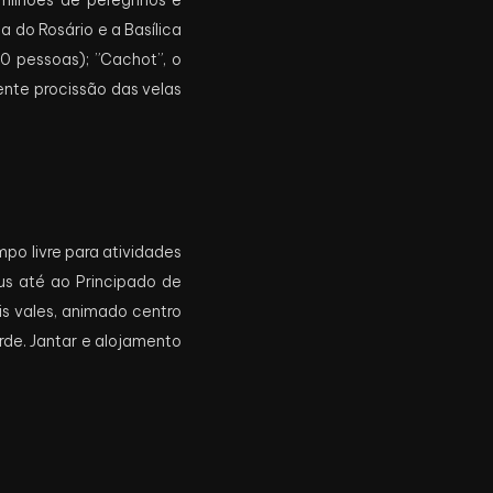
 milhões de peregrinos e
a do Rosário e a Basílica
0 pessoas); ”Cachot”, o
nente procissão das velas
o livre para atividades
éus até ao Principado de
s vales, animado centro
arde. Jantar e alojamento