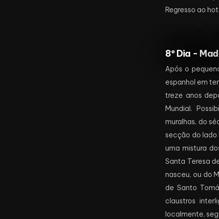
Regresso ao hot
8º Dia -
Madr
Após o pequeno
espanhol em tem
treze anos de
Mundial. Possi
muralhas, do sé
secção do lado l
uma mistura dos
Santa Teresa de
nasceu, ou do M
de Santo Tomás
claustros inte
localmente, segu