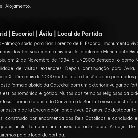
el. Alojamento.
id | Escorial | Ávila | Local de Partida
-almoço saída para San Lorenzo de El Escorial, monumento viv
pos idos. Por seu renome universal foi declarado Monumento Histór
pois, em 2 de Novembro de 1984, a UNESCO destaca-o como M
bilidade de visitas exteriores. Depois continuação para Ávila
culo XI, têm mais de 2000 metros de extensão e são pontuadas por 
este forma a abside da Catedral, com um exterior invulgar de fortal
 estilos românico e gótico. Muitos dos templos religiosos da c
 Jesus, como é o caso do Convento de Santa Teresa, construído 
onastério de la Encarnación, onde viveu 27 anos. De destacar t
, construído por encomenda dos Reis Católicos e concluído e
rligados, inclui também um museu de arte sacra. Almoço. De t
iremos para o local de partida.