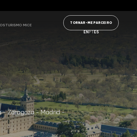
TORNAR-ME PARCEIRO
VOS
TURISMO MICE
EN
PT
ES
a - Zaragoza - Madrid -