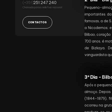
251 247 240
(+351)
Pequeno-almoço
Chamada para a rede fixa nacional
importantes da
famosas, a de S.
CONTACTOS
a Nicodemos; e 
Bilbao, coração
700 anos, é mot
de Bizkaya. De
vanguardista qu
3º Dia -
Bilb
Após o pequeno-
almoço. Depois 
(1844-1879), f
ocorreu na grut