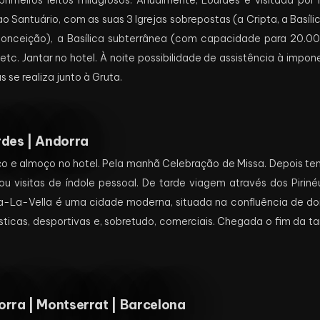
primeiros feitos milagrosos. Anualmente, Lourdes é visitada por
ao Santuário, com as suas 3 Igrejas sobrepostas (a Cripta, a Basílic
onceição), a Basílica subterrânea (com capacidade para 20.00
etc. Jantar no hotel. À noite possibilidade de assistência à impo
s se realiza junto à Gruta.
des | Andorra
e almoço no hotel. Pela manhã Celebração de Missa. Depois temp
u visitas de índole pessoal. De tarde viagem através dos Pirin
a-La-Vella é uma cidade moderna, situada na confluência de doi
ísticas, desportivas e, sobretudo, comerciais. Chegada o fim da t
rra | Montserrat | Barcelona