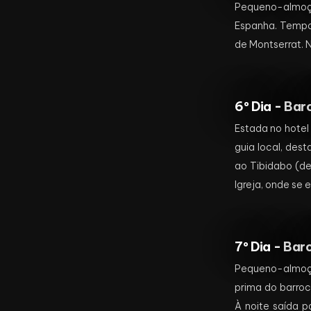
Pequeno-almoço
Espanha. Tempo 
de Montserrat. N
6º Dia -
Bar
Estada no hotel
guia local, des
ao Tibidabo (de
Igreja, onde se
7º Dia -
Barc
Pequeno-almoço 
prima do barroc
À noite saída p