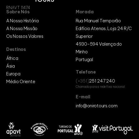
Cabo Verde
RNAVT 11474
Egito
Sobre Nós
Morada
Marrocos
Moçambique
A Nossa História
Rua Manuel Temporão
Europa
A Nossa Missão
Edifício Atenas, Loja 24 R/C
Alemanha
Os Nossos Valores
Superior
Bélgica
Bósnia e Herzegovina
4930-594 Valença do
Espanha
Destinos
França
Minho
Itália
África
Portugal
Países Baixos
Ásia
Portugal
Reino Unido
Telefone
Europa
Médio Oriente
(+351)
251 247 240
Médio Oriente
Egipto
Chamada para a rede fixa nacional
Egito
Israel
E-mail
Jordânia
info@onirotours.com