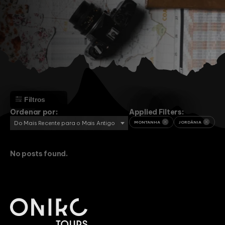
Filtros
Ordenar por:
Applied Filters:
Do Mais Recente para o Mais Antigo
MONTANHA
JORDÂNIA
No posts found.
Aventura
Cultura
Montanha
Praia
Religião
África
Angola